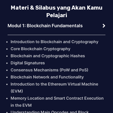
Materi & Silabus yang Akan Kamu
Pelajari
Modul 1: Blockchain Fundamentals
Introduction
to
Blockchain
and
Cryptography
Core
Blockchain
Cryptography
Blockchain
and
Cryptographic
Hashes
Digital
Signatures
Consensus
Mechanisms (
PoW
and
PoS)
Blockchain
Network
and
Functionality
Introduction
to
the
Ethereum
Virtual
Machine
(
EVM)
Memory
Location
and
Smart
Contract
Execution
in
the
EVM
Understanding
Main
Opcodes
and
Block